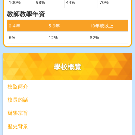
100%
98%
44%
70%
教師教學年資
0-4年
5-9年
10年或以上
6%
12%
82%
學校概覽
校監簡介
校長的話
辦學宗旨
歷史背景