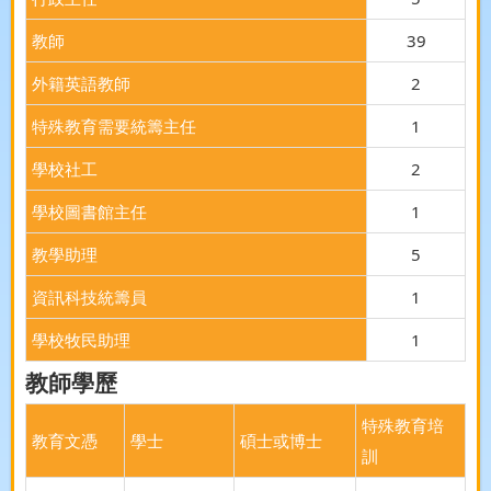
教師
39
外籍英語教師
2
特殊教育需要統籌主任
1
學校社工
2
學校圖書館主任
1
教學助理
5
資訊科技統籌員
1
學校牧民助理
1
教師學歷
特殊教育培
教育文憑
學士
碩士或博士
訓