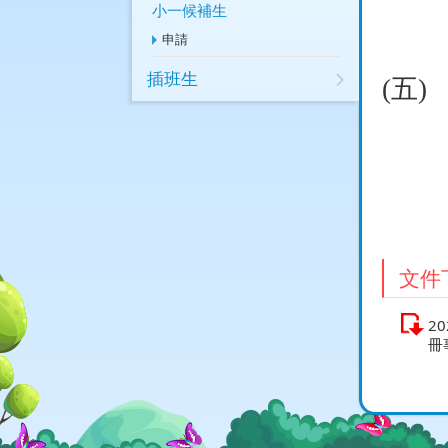
小一候補生
申請
插班生
(
五
)
文件
2
冊