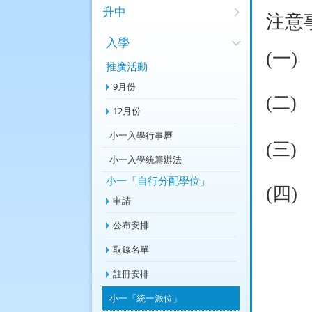
升中
注意
入學
(
一
)
推廣活動
9月份
(
二
)
12月份
小一入學行事曆
(
三
)
小一入學統籌辦法
小一「自行分配學位」
(
四
)
申請
公布安排
取錄名單
註冊安排
小一「統一派位」