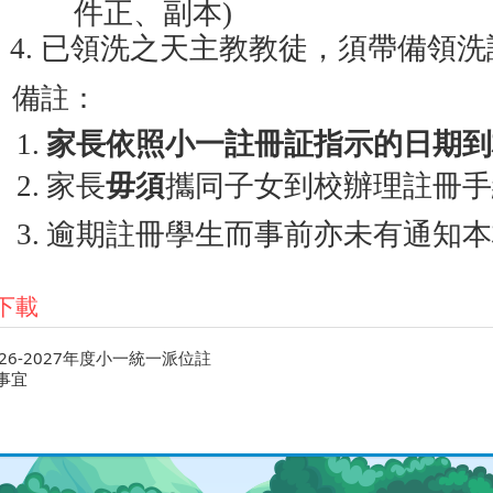
件正、副本
)
4.
已領洗之天主教教徒，須帶備領洗
備註：
1.
家長依照小一註冊証指示的日期到
2.
家長
毋須
攜同子女到校辦理註冊手
3.
逾期註冊學生而事前亦未有通知本
下載
026-2027年度小一統一派位註
事宜