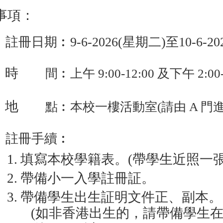
事項：
註冊日期︰
9-6-2026(
星期二
)
至
10-6-20
時
間
︰上午
9:00-12:00
及下午
2:00
地
點︰本校一樓活動室
(
請由
A
門
註冊手續︰
1.
填寫本校學籍表。
(
帶學生近照一
2.
帶備小一入學註冊証。
3.
帶備學生出生証明文件正、副本。
(
如非香港出生的，請帶備學生