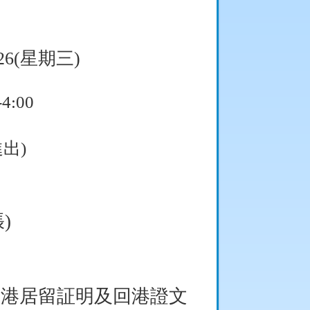
26(
星期三
)
-4:00
進出
)
張
)
在港居留証明及回港證文