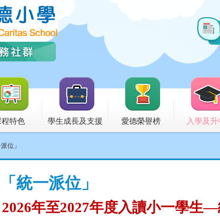
課程特色
學生成長及支援
愛德榮譽榜
入學及升
一派位」
「統一派位」
2026
年至
2027
年度入讀小一學生—