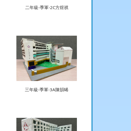
二年級-季軍-2C方煜祺
三年級-季軍-3A陳韻晞