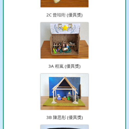
2C 曾珀珩 (優異獎)
3A 程嵐 (優異獎)
3B 陳思彤 (優異獎)