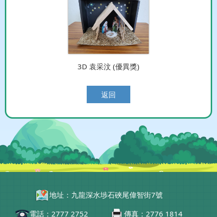
3D 袁采汶 (優異獎)
返回
地址：九龍深水埗石硤尾偉智街7號
電話：2777 2752
傳真：2776 1814