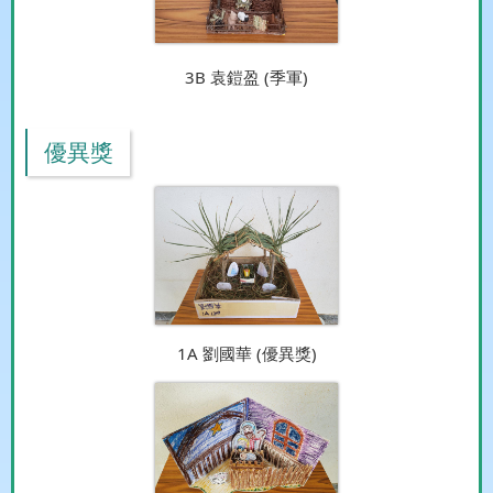
3B 袁鎧盈 (季軍)
優異獎
1A 劉國華 (優異獎)