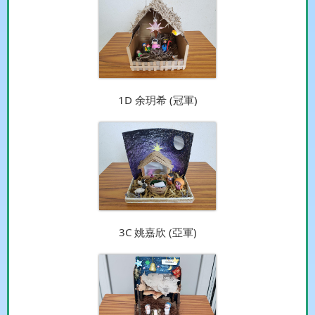
1D 余玥希 (冠軍)
3C 姚嘉欣 (亞軍)