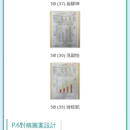
5B (37) 俞驊珅
5B (30) 洗穎怡
5B (35) 徐旼韜
P.6對稱圖案設計