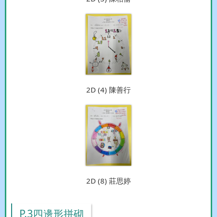
2D (4) 陳善行
2D (8) 莊思婷
P.3四邊形拼砌