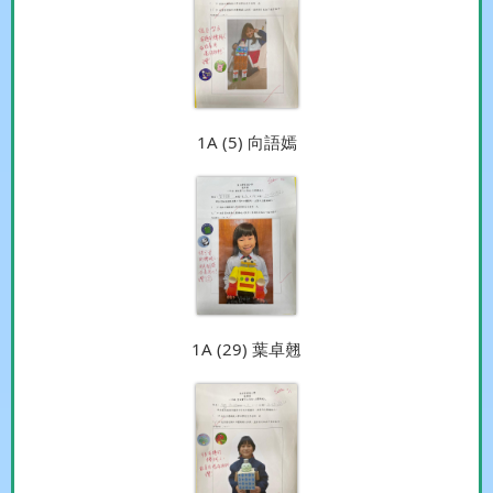
1A (5) 向語嫣
1A (29) 葉卓翹