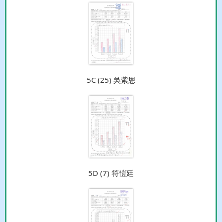
5C (25) 吳紫恩
5D (7) 符愷廷