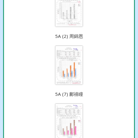
5A (2) 周錦恩
5A (7) 鄺禧瞳