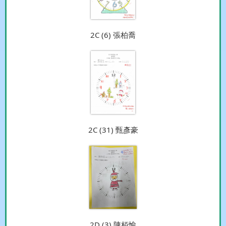
2C (6) 張柏喬
2C (31) 甄彥豪
2D (3) 陳栢愉