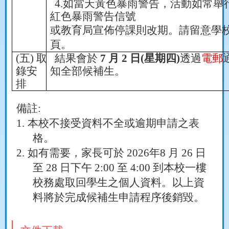
4.
如
當天黃色暴雨警告，活動如常舉
紅色暴雨警告信號
或教育局宣佈停課則改期。請留意學
頁。
(
五
)
取
結果會於
7
月
2
日
(
星期四
)
透過
電郵
錄安
知全部候補生。
排
備註
:
1.
本校不接受資料不全或逾期申請之表
格。
2.
如有需要，家長可於
2026
年
8
月
26
日
至
28
日下午
2:00
至
4:00
到本校一樓
校務處取回學生之個人資料。以上資
料將於完成候補生申請程序後銷毀。