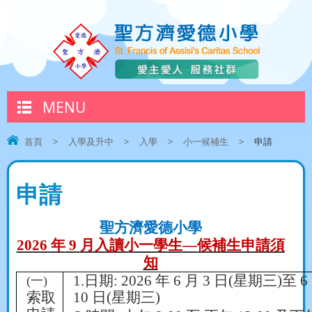
MENU
首頁
>
入學及升中
>
入學
>
小一候補生
>
申請
申請
聖方濟愛德小學
2026
年
9
月入讀小一學生
—
候補生申請須
知
1.
日期
:
2026
年
6
月
3
日
(
星期三
)
至
6
(
一
)
索取
10
日
(
星期三
)