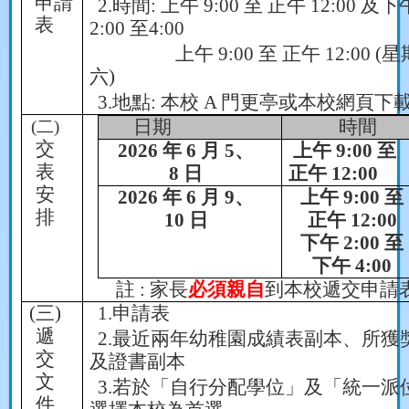
申請
2.
時間
:
上午
9:00
至 正午
12:00
及下
表
2:00
至
4:00
上午
9:00
至 正午
12:00 (
星
六
)
3.
地點
:
本校
A
門更亭或本校網頁下
(
二
)
日期
時間
交
2026
年
6
月
5
、
上午
9:00
至
表
8
日
正午
12:00
安
2026
年
6
月
9
、
上午
9:00
至
排
10
日
正午
12:00
下午
2:00
至
下午
4:00
註
:
家長
必須親自
到本校遞交申請
(
三
)
1.
申請表
遞
2.
最近兩年幼稚園成績表副本、所獲
交
及證書副本
文
3.
若於「自行分配學位」及「統一派
件