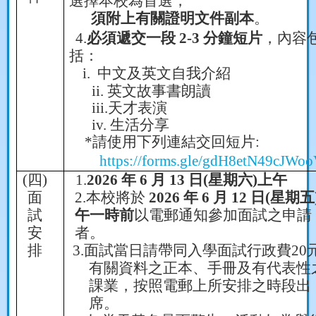
選擇本校為首選，
須附上有關證明文件副本
。
4.
必須遞交一段
2-3
分鐘短片
，內容
括：
i.
中文及英文自我介紹
ii.
英文故事書朗讀
iii.
天才表演
iv.
生活分享
*
請使用下列連結交回短片
:
https://forms.gle/gdH8etN49cJWo
(
四
)
1.
2026
年
6
月
13
日
(
星期六
)
上午
面
2.
本校將於
2026
年
6
月
12
日
(
星期五
試
午一時前
以電郵通
知參加面試之申請
安
者
。
排
3.
面試當日請帶同入學面試行政費
20
有關資料之正本、手冊及有代表性
課業，按照電郵上所安排之時段出
席。