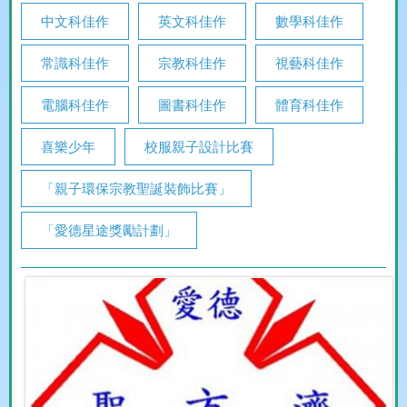
中文科佳作
英文科佳作
數學科佳作
常識科佳作
宗教科佳作
視藝科佳作
電腦科佳作
圖書科佳作
體育科佳作
喜樂少年
校服親子設計比賽
「親子環保宗教聖誕裝飾比賽」
「愛德星途獎勵計劃」