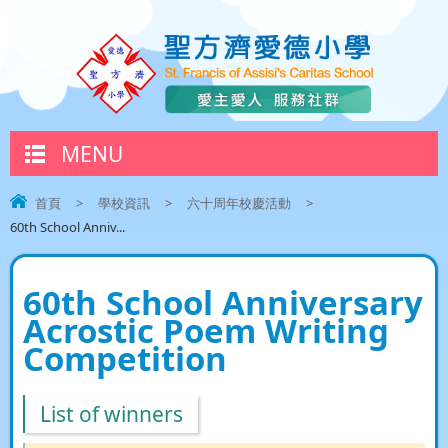
MENU
首頁
>
學校資訊
>
六十周年校慶活動
>
60th School Anniv...
60th School Anniversary
Acrostic Poem Writing
Competition
List of winners