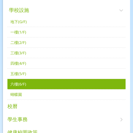
學校設施
地下(G/F)
一樓(1/F)
二樓(2/F)
三樓(3/F)
四樓(4/F)
五樓(5/F)
六樓(6/F)
蝴蝶園
校曆
學生事務
健康校園政策