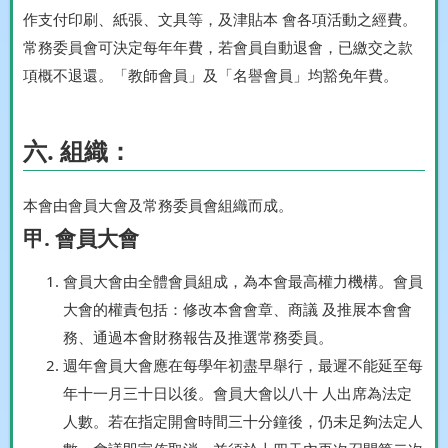
作支付印刷、紙張、文具等，及津貼本 會各項活動之經費。
常務委員會可決定每年年費，若會員自動退會，已繳交之款
項概不退還。「教師會員」及「名譽會員」均豁免年費。
六. 組織：
本會由會員大會及常務委員會組織而成。
甲. 會員大會
會員大會由全體會員組成，為本會最高權力機構。會員
大會的權責包括：修改本會會章、商議 及推展本會會
務、通過本會財務報告及推選常務委員。
週年會員大會應在每學年初盡早舉行，最遲不能延至每
年十一月三十日以後。會員大會以八十 人出席為法定
人數。若在指定開會時間三十分鐘後，仍未足夠法定人