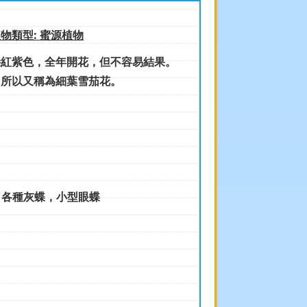
物類型:
蜜源植物
紫色，全年開花，但不容易結果。
，所以又稱為細葉雪茄花。
:
各種灰蝶，小型眼蝶