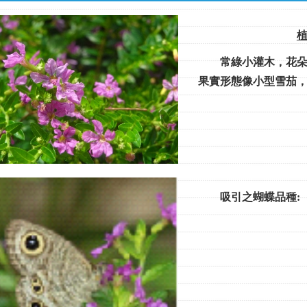
植
常綠小灌木，花朵紅
果實形態像小型雪茄
吸引之蝴蝶品種