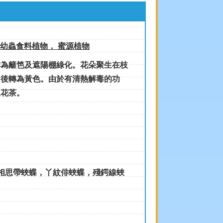
 幼蟲食料植物， 蜜源植物
籬笆及遮陽棚綠化。花朵聚生在枝
，後轉為黃色。由於有清熱解毒的功
五花茶。
相思帶蛺蝶，丫紋俳蛺蝶，殘鍔線蛺