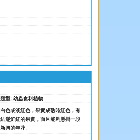
類型: 幼蟲食料植物
色或淡紅色，果實成熟時紅色，有
季結滿鮮紅的果實，而且能夠懸掛一段
年新興的年花。