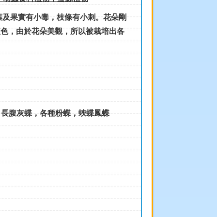
葉及果實有小毒，枝條有小刺。花朵剛
紅色，由於花朵美觀，所以被栽培出各
:
長腹灰蝶，
各種粉蝶，蛺蝶鳳蝶