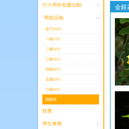
六十周年校慶活動
金銀花L
學校設施
地下(G/F)
一樓(1/F)
二樓(2/F)
三樓(3/F)
四樓(4/F)
五樓(5/F)
六樓(6/F)
蝴蝶園
校曆
學生事務