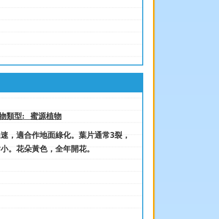
物類型:
蜜源植物
，適合作地面綠化。葉片通常3裂，
片小。花朵黃色，全年開花。