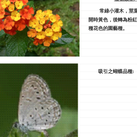
常綠小灌木，莖
開時黃色，後轉為粉
種花色的園藝種。
吸引之蝴蝶品種