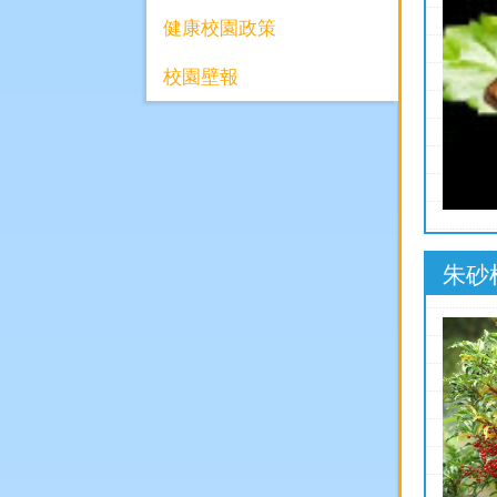
健康校園政策
校園壁報
朱砂根 