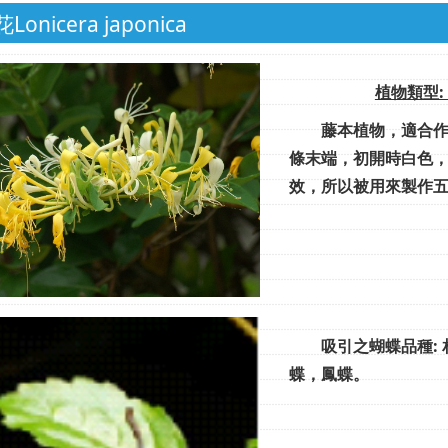
onicera japonica
植物類型:
藤本植物，適合作為
條末端，初開時白色
效，所以被用來製作
吸引之蝴蝶品種: 
蝶，鳳蝶。