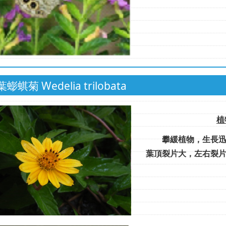
蟛蜞菊 Wedelia trilobata
植
攀緩植物，生長迅速
葉頂裂片大，左右裂