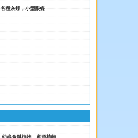
:
各種灰蝶，小型眼蝶
:
幼蟲食料植物，
蜜源植物