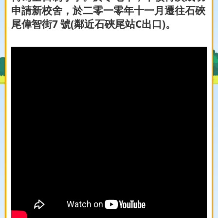
申請新校舍，於二零一零年十一月遷往石硤
尾偉智街7 號(鄰近石硤尾站C出口)。