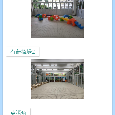
有蓋操場2
英語角