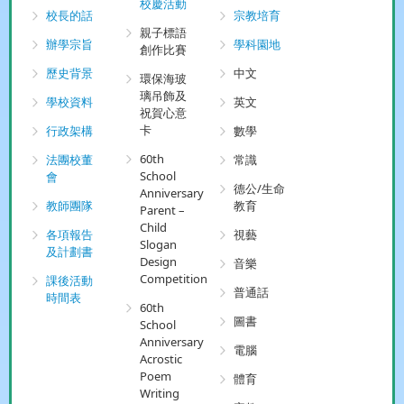
校慶活動
校長的話
宗教培育
親子標語
辦學宗旨
學科園地
創作比賽
歷史背景
中文
環保海玻
璃吊飾及
學校資料
英文
祝賀心意
卡
行政架構
數學
60th
法團校董
常識
School
會
德公/生命
Anniversary
教師團隊
教育
Parent –
Child
各項報告
視藝
Slogan
及計劃書
Design
音樂
Competition
課後活動
普通話
時間表
60th
圖書
School
Anniversary
電腦
Acrostic
Poem
體育
Writing