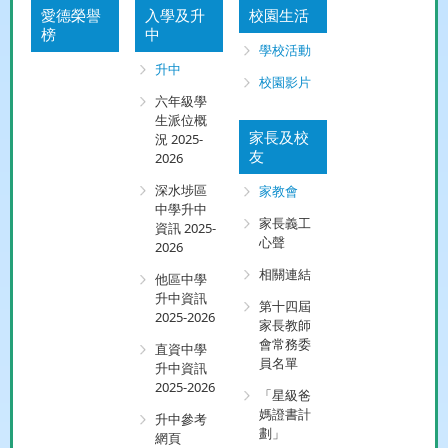
愛德榮譽
入學及升
校園生活
榜
中
學校活動
升中
校園影片
六年級學
生派位概
家長及校
況 2025-
友
2026
深水埗區
家教會
中學升中
家長義工
資訊 2025-
心聲
2026
相關連結
他區中學
升中資訊
第十四屆
2025-2026
家長教師
會常務委
直資中學
員名單
升中資訊
2025-2026
「星級爸
媽證書計
升中參考
劃」
網頁