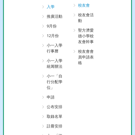
校友會
入學
校友會活
推廣活動
動
9月份
聖方濟愛
12月份
德小學校
友會幹事
小一入學
行事曆
校友會會
員申請表
小一入學
格
統籌辦法
小一「自
行分配學
位」
申請
公布安排
取錄名單
註冊安排