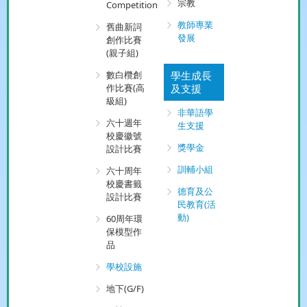
宗教
Competition
教師專業
舊曲新詞
發展
創作比賽
(親子組)
數白欖創
學生成長
作比賽(高
及支援
級組)
非華語學
六十週年
生支援
校慶徽號
獎學金
設計比賽
訓輔小組
六十周年
校慶書籤
德育及公
設計比賽
民教育(活
動)
60周年環
保模型作
品
學校設施
地下(G/F)