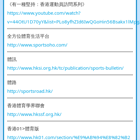
《有一種堅持：香港運動員訪問系列》
https://www.youtube.com/watch?
v=44OtU1D70yY&list=PLo8yfhZId6IwQGoHin56Bsakx1lMpg
全方位體育生活平台
http://www.sportsoho.com/
體訊
http://www.hksi.org.hk/tc/publication/sports-bulletin/
體路
http://sportsroad.hk/
香港體育學界聯會
http://www.hkssf.org.hk/
香港01>體育版
http://www.hk01.com/section/%E9%AB%94%E8%82%B2