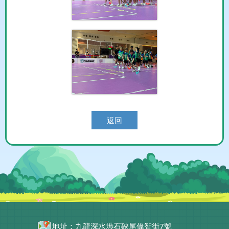
返回
地址：九龍深水埗石硤尾偉智街7號