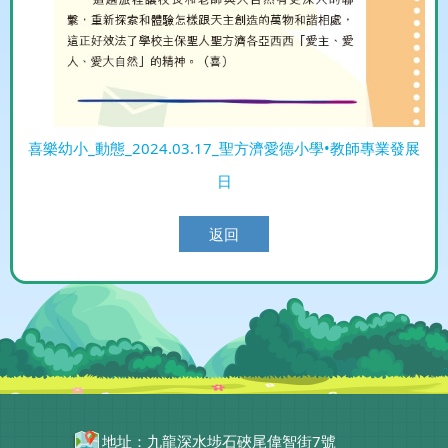
喜樂幼小_動態_2024.03.17_聖方濟愛德小學•教師專業發展
日
返回
地址：九龍深水埗石硤尾偉智街7號