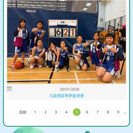
26/01/2026
九龍西區學界籃球賽
頁面:
1
2
3
4
5
6
7
8
9
…