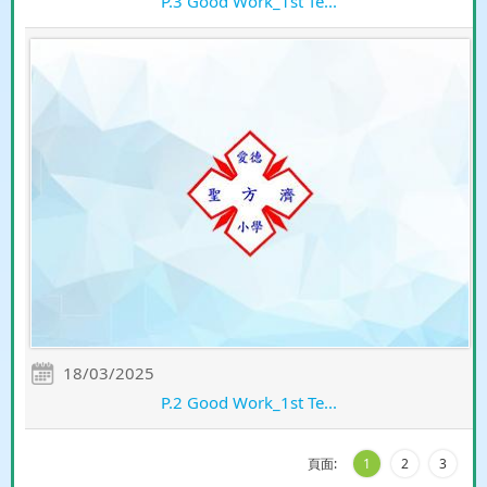
P.3 Good Work_1st Te...
18/03/2025
P.2 Good Work_1st Te...
頁面:
1
2
3