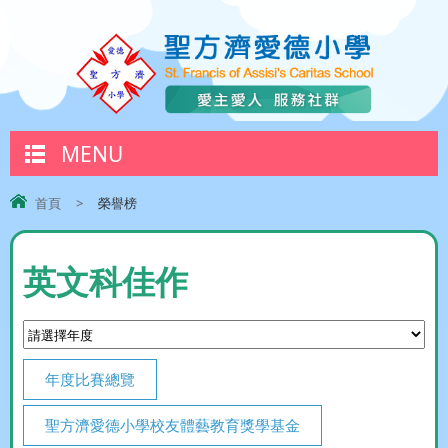
MENU
首頁
>
榮譽榜
英文科佳作
年度比賽總覽
聖方濟愛德小學校友體藝教育獎學基金