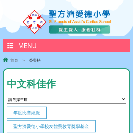
MENU
首頁
>
榮譽榜
中文科佳作
年度比賽總覽
聖方濟愛德小學校友體藝教育獎學基金