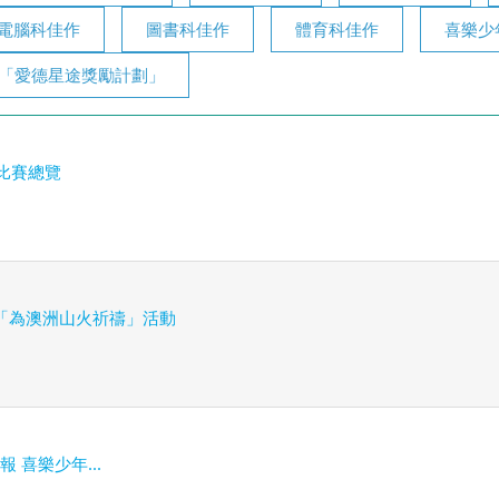
電腦科佳作
圖書科佳作
體育科佳作
喜樂少
「愛德星途獎勵計劃」
度 比賽總覽
「為澳洲山火祈禱」活動
教報 喜樂少年...