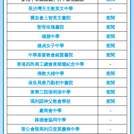
長沙灣天主教英文中學
-
寶血會上智英文書院
查閱
聖母玫瑰書院
查閱
德雅中學
查閱
德貞女子中學
查閱
中華基督教會銘賢書院
查閱
香港四邑商工總會黃棣珊紀念中學
-
佛教大雄中學
查閱
保良局唐乃勤初中書院
查閱
東華三院張明添中學
查閱
瑪利諾神父教會學校
查閱
廠商會中學
-
路德會協同中學
-
聖公會聖馬利亞堂莫慶堯中學
-